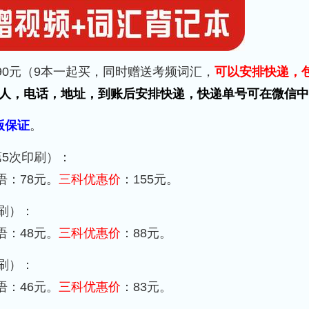
90元（9本一起买，同时赠送考频词汇，
可以安排快递，
后发收件人，电话，地址，到账后安排快递，快递单号可在微信
版保证
。
第5次印刷）：
语：78元。
三科
优惠价
：155元。
印刷）：
语：48元。
三科
优惠价
：88元。
印刷）：
语：46元。
三科
优惠价
：83元。