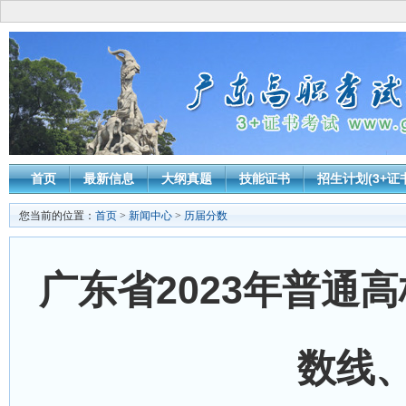
首页
最新信息
大纲真题
技能证书
招生计划(3+证
您当前的位置：
首页
>
新闻中心
>
历届分数
广东省2023年普通
数线