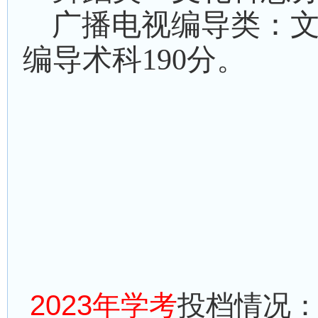
广播电视编导
类：
编导
术
科
190
分。
2023年学考
投档情况